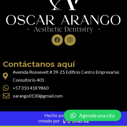
F
I
a
n
c
s
e
t
b
a
Contáctanos aquí
o
g
o
r
Avenida Roosevelt # 39-25 Edificio Centro Empresarial.
k
a
Consultorio 401
m
+57 310 418 9860
oarango0130@gmail.com
Agenda una cita